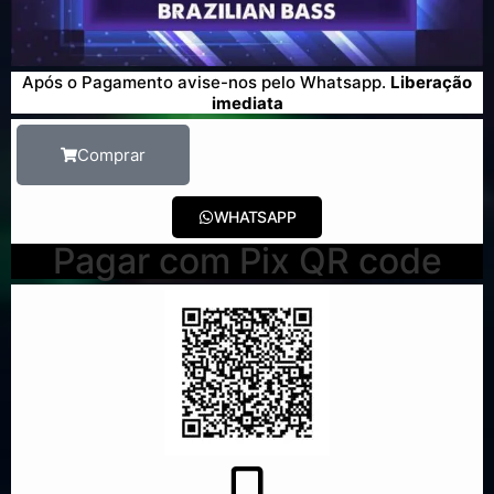
Após o Pagamento avise-nos pelo Whatsapp.
Liberação
imediata
Comprar
WHATSAPP
Pagar com Pix QR code