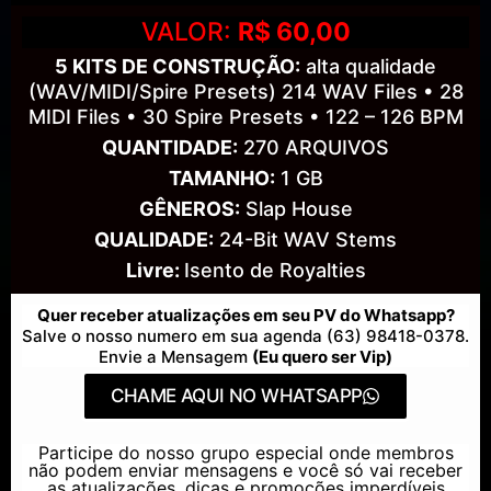
VALOR:
R$ 60,00
5 KITS DE CONSTRUÇÃO:
alta qualidade
(WAV/MIDI/Spire Presets) 214 WAV Files • 28
MIDI Files • 30 Spire Presets • 122 – 126 BPM
QUANTIDADE:
270 ARQUIVOS
TAMANHO:
1 GB
GÊNEROS:
Slap House
QUALIDADE:
24-Bit WAV Stems
Livre:
Isento de Royalties
Quer receber atualizações em seu PV do Whatsapp?
Salve o nosso numero em sua agenda (63) 98418-0378.
Envie a Mensagem
(Eu quero ser Vip)
CHAME AQUI NO WHATSAPP
Participe do nosso grupo especial onde membros
não podem enviar mensagens e você só vai receber
as atualizações, dicas e promoções imperdíveis