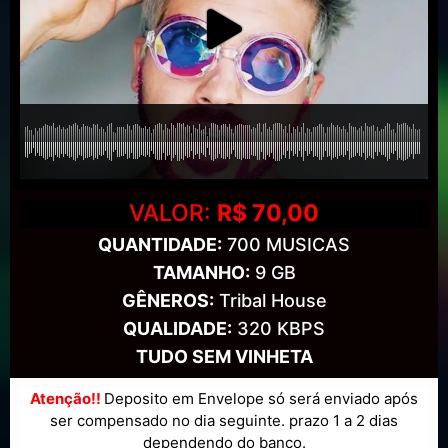
VALOR:
R$ 70,00
QUANTIDADE:
700 MUSICAS
TAMANHO:
9 GB
GÊNEROS:
Tribal House
QUALIDADE:
320 KBPS
TUDO SEM VINHETA
Atenção!!
Deposito em Envelope só será enviado após
ser compensado no dia seguinte. prazo 1 a 2 dias
dependendo do banco.