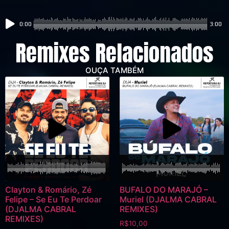
0:00
3:00
Remixes Relacionados
OUÇA TAMBÉM
Clayton & Romário, Zé
BUFALO DO MARAJÓ –
Felipe – Se Eu Te Perdoar
Muriel (DJALMA CABRAL
(DJALMA CABRAL
REMIXES)
REMIXES)
R$
10,00