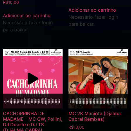
R$
10,00
Adicionar ao carrinho
Adicionar ao carrinho
Necessário fazer login
Necessário fazer login
para baixar.
para baixar.
CACHORRINHA DE
MC 2K Maciota (Djalma
MADAME – MC GW, Pollini,
Cabral Remixes)
DJ Duarte e DJ TS
R$
10,00
(DJALMA CABRAL