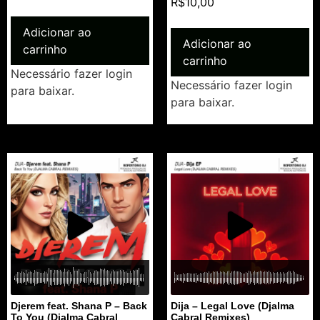
R$
10,00
Adicionar ao
Adicionar ao
carrinho
carrinho
Necessário fazer login
Necessário fazer login
para baixar.
para baixar.
Djerem feat. Shana P – Back
Dija – Legal Love (Djalma
To You (Djalma Cabral
Cabral Remixes)