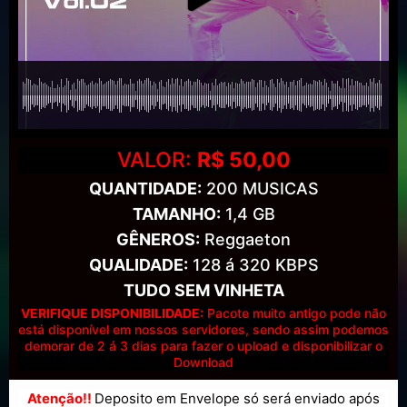
VALOR:
R$ 50,00
QUANTIDADE:
200 MUSICAS
TAMANHO:
1,4 GB
GÊNEROS:
Reggaeton
QUALIDADE:
128 á 320 KBPS
TUDO SEM VINHETA
VERIFIQUE DISPONIBILIDADE:
Pacote muito antigo pode não
está disponível em nossos servidores, sendo assim podemos
demorar de 2 á 3 dias para fazer o upload e disponibilizar o
Download
Atenção!!
Deposito em Envelope só será enviado após