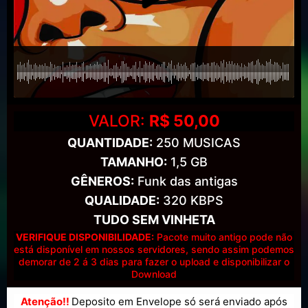
VALOR:
R$ 50,00
QUANTIDADE:
250 MUSICAS
TAMANHO:
1,5 GB
GÊNEROS:
Funk das antigas
QUALIDADE:
320 KBPS
TUDO SEM VINHETA
VERIFIQUE DISPONIBILIDADE:
Pacote muito antigo pode não
está disponível em nossos servidores, sendo assim podemos
demorar de 2 á 3 dias para fazer o upload e disponibilizar o
Download
Atenção!!
Deposito em Envelope só será enviado após