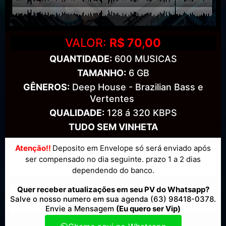
VALOR:
R$ 70,00
QUANTIDADE:
600 MUSICAS
TAMANHO:
6 GB
GÊNEROS:
Deep House - Brazilian Bass e
Vertentes
QUALIDADE:
128 á 320 KBPS
TUDO SEM VINHETA
Atenção!!
Deposito em Envelope só será enviado após
ser compensado no dia seguinte. prazo 1 a 2 dias
dependendo do banco.
Quer receber atualizações em seu PV do Whatsapp?
Salve o nosso numero em sua agenda (63) 98418-0378.
Envie a Mensagem
(Eu quero ser Vip)