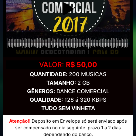
VALOR:
R$ 50,00
QUANTIDADE:
200 MUSICAS
TAMANHO:
2 GB
GÊNEROS:
DANCE COMERCIAL
QUALIDADE:
128 á 320 KBPS
TUDO SEM VINHETA
Atenção!!
Deposito em Envelope só será enviado após
ser compensado no dia seguinte. prazo 1 a 2 dias
dependendo do banco.