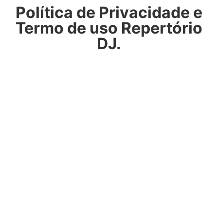
Política de Privacidade e
Termo de uso Repertório
DJ.
Do Info produto que
ofereçemos
Oferecemos o Serviço de pesquisa e produção de
música eletrônica para djs, fazemos uma pesquisa por
diversos sites e selos oficial dos artistias, que oferecem
musicas Free Download, (significado? música liberada
para download gratuito por qualquer pessoa na
internet)
fazemos uma listagem dos melhores lançamentos,
organizamos e separamos para que você DJ, possa
ganhar tempo na hora de montar seu repertório.